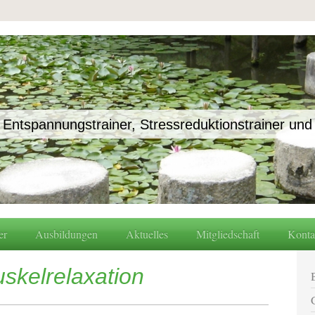
 Entspannungstrainer, Stressreduktionstrainer u
er
Ausbildungen
Aktuelles
Mitgliedschaft
Konta
skelrelaxation