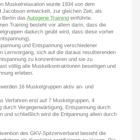
en Muskelrelaxation wurde 1934 von dem
Jacobson entwickelt, zur gleichen Zeit, als
n Berlin das
Autogene Training
einführte.
n Training besteht vor allem darin, dass die
lgruppen dadurch geübt wird, dass diese vorher
Entspannung).
spannung und Entspannung verschiedener
 Lernvorgang, sich auf die daraus resultierenden
tspannung zu konzentrieren und sie zu
st völlig alle Muskelkontraktionen beseitigen und
nnung erleben.
werden 16 Muskelgruppen aktiv an- und
as Verfahren erst auf 7 Muskelgruppen, 4
 durch Vergegenwärtigung, Entspannung durch
 und schließlich wird die Entpannung allein durch
ävention des GKV-Spitzenverband besteht die
erfahren als Kursleiter zertifizieren zu lassen. Die