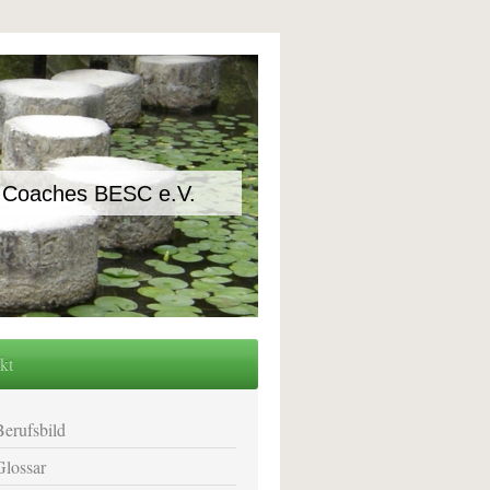
nd Coaches BESC e.V.
kt
Berufsbild
Glossar