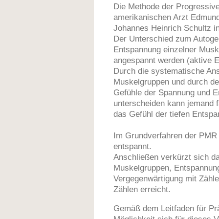
Die Methode der Progressiv
amerikanischen Arzt Edmund 
Johannes Heinrich Schultz i
Der Unterschied zum Autogene
Entspannung einzelner Muske
angespannt werden (aktive 
Durch die systematische An
Muskelgruppen und durch den
Gefühle der Spannung und En
unterscheiden kann jemand fa
das Gefühl der tiefen Entspa
Im Grundverfahren der PMR 
entspannt.
Anschließen verkürzt sich d
Muskelgruppen, Entspannung
Vergegenwärtigung mit Zählen
Zählen erreicht.
Gemäß dem Leitfaden für Pr
Möglichkeit sich für dieses V