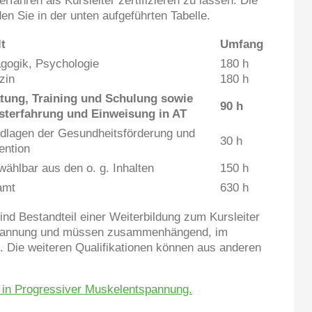
den Sie in der unten aufgeführten Tabelle.
lt
Umfang
gogik, Psychologie
180 h
zin
180 h
tung, Training und Schulung sowie
90 h
sterfahrung und Einweisung in AT
dlagen der Gesundheitsförderung und
30 h
ention
wählbar aus den o. g. Inhalten
150 h
amt
630 h
sind Bestandteil einer Weiterbildung zum Kursleiter
spannung und müssen zusammenhängend, im
n. Die weiteren Qualifikationen können aus anderen
n in Progressiver Muskelentspannung.