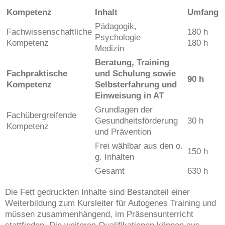
Kompetenz
Inhalt
Umfang
Pädagogik,
Fachwissenschaftliche
180 h
Psychologie
Kompetenz
180 h
Medizin
Beratung, Training
Fachpraktische
und Schulung sowie
90 h
Kompetenz
Selbsterfahrung und
Einweisung in AT
Grundlagen der
Fachübergreifende
Gesundheitsförderung
30 h
Kompetenz
und Prävention
Frei wählbar aus den o.
150 h
g. Inhalten
Gesamt
630 h
Die Fett gedruckten Inhalte sind Bestandteil einer
Weiterbildung zum Kursleiter für Autogenes Training und
müssen zusammenhängend, im Präsensunterricht
stattfinden. Die weiteren Qualifikationen können aus