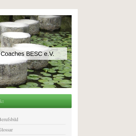
nd Coaches BESC e.V.
kt
Berufsbild
Glossar