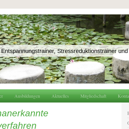
 Entspannungstrainer, Stressreduktionstrainer u
er
Ausbildungen
Aktuelles
Mitgliedschaft
Konta
nanerkannte
erfahren